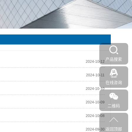
产品搜索
2024-10-12
2024-10-11
在线咨询
2024-10-10
2024-10-09
二维码
2024-10-08
返回顶部
2024-09-30