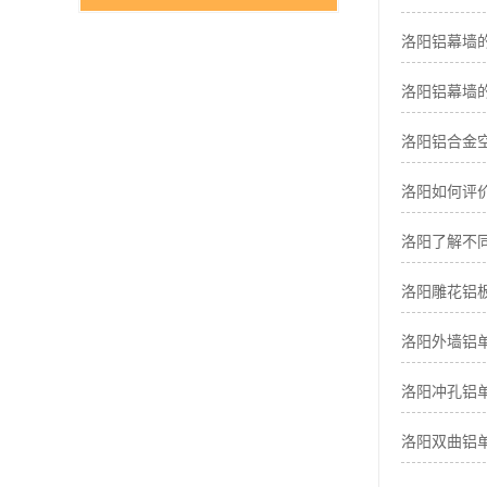
洛阳铝幕墙
洛阳铝幕墙
洛阳铝合金
洛阳如何评
洛阳了解不
洛阳雕花铝
洛阳外墙铝
洛阳冲孔铝
洛阳双曲铝