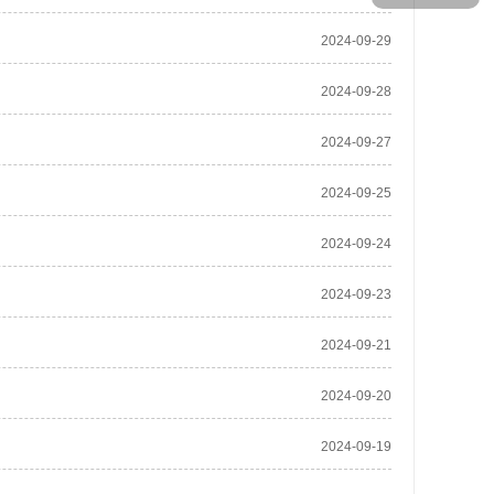
2024-09-29
2024-09-28
2024-09-27
2024-09-25
2024-09-24
2024-09-23
2024-09-21
2024-09-20
2024-09-19