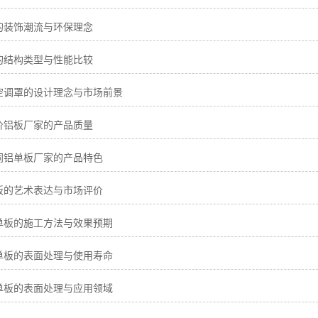
的装饰潮流与环保理念
的结构类型与性能比较
空调罩的设计理念与市场前景
价铝板厂家的产品质量
同铝单板厂家的产品特色
板的艺术表达与市场评价
单板的施工方法与效果预期
单板的表面处理与使用寿命
单板的表面处理与应用领域