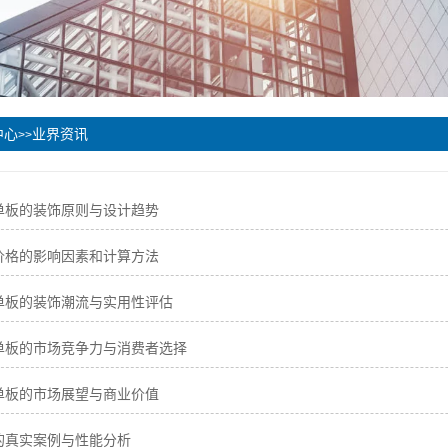
中心
业界资讯
>>
单板的装饰原则与设计趋势
价格的影响因素和计算方法
单板的装饰潮流与实用性评估
单板的市场竞争力与消费者选择
单板的市场展望与商业价值
的真实案例与性能分析